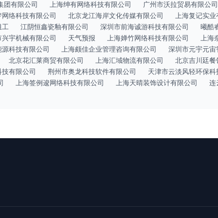
集团有限公司
上海绅有网络科技有限公司
广州市沃拉贸易有限公司
梦网络科技有限公司
北京龙江海岸文化传媒有限公司
上海复记实业
组工
江阴恒鑫瓷釉有限公司
深圳市前海诚游科技有限公司
曦酷
市兴宇机械有限公司
天气预报
上海婵竹网络科技有限公司
上海
能源科技有限公司
上海颇佳企业管理咨询有限公司
深圳市元宇元宙
北京花汇莱商贸有限公司
上海汇域物流有限公司
北京吉川廷餐
科技有限公司
荆州市奥龙科技软件有限公司
天津市云淡风轻环保科
司
上海签例逡网络科技有限公司
上海天晴装饰设计有限公司
连